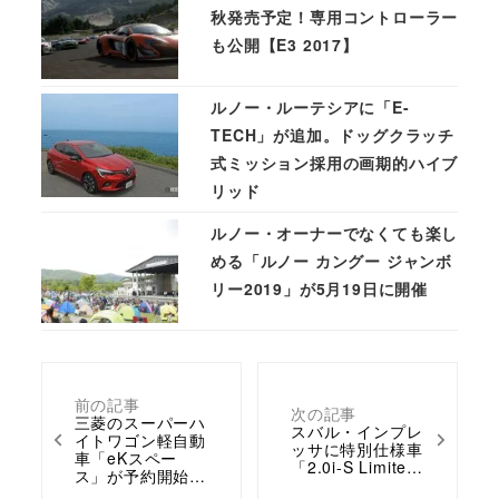
秋発売予定！専用コントローラー
も公開【E3 2017】
ルノー・ルーテシアに「E-
TECH」が追加。ドッグクラッチ
式ミッション採用の画期的ハイブ
リッド
ルノー・オーナーでなくても楽し
める「ルノー カングー ジャンボ
リー2019」が5月19日に開催
前の記事
次の記事
三菱のスーパーハ
スバル・インプレ
イトワゴン軽自動
ッサに特別仕様車
車「eKスペー
「2.0i-S Limite…
ス」が予約開始…