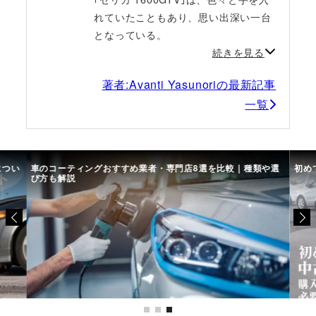
れていたこともあり、思い出深い一台
となっている。
続きを見る
著者:Avanti Yasunoriの最新記事
一覧
につい
車のコーティングおすすめ業者・専門店8選を比較｜種類や選
初め
び方も解説