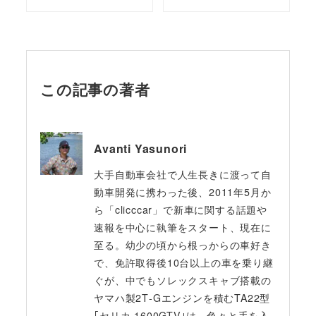
この記事の著者
Avanti Yasunori
大手自動車会社で人生長きに渡って自
動車開発に携わった後、2011年5月か
ら「clicccar」で新車に関する話題や
速報を中心に執筆をスタート、現在に
至る。幼少の頃から根っからの車好き
で、免許取得後10台以上の車を乗り継
ぐが、中でもソレックスキャブ搭載の
ヤマハ製2T‐Gエンジンを積むTA22型
｢セリカ 1600GTV｣は、色々と手を入