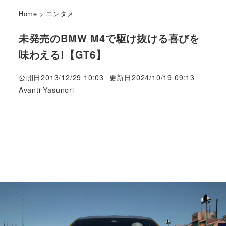
Home
>
エンタメ
未発売のBMW M4で駆け抜ける喜びを
味わえる!【GT6】
公開日
2013/12/29 10:03
更新日
2024/10/19 09:13
著
Avanti Yasunori
者