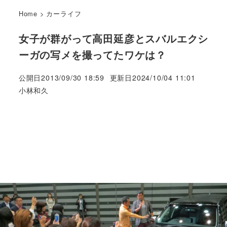
Home
>
カーライフ
女子が群がって高田延彦とスバルエクシ
ーガの写メを撮ってたワケは？
公開日
2013/09/30 18:59
更新日
2024/10/04 11:01
著
小林和久
者