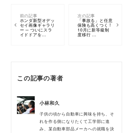
前の記事
次の記事
ホンダ新型オデッ
「事故る」と任意
セイ画像ギャラリ
保険も高くつく !
ー ─ ついにスラ
10月に新等級制
イドドアを…
度移行 …
この記事の著者
小林和久
子供の頃から自動車に興味を持ち、そ
れを作る側になりたくて工学部に進
み、某自動車部品メーカへの就職を決