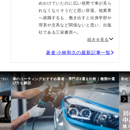
めかけていたのに広い視野で車が見ら
れなくなりそうだと思い辞退。他業界
へ就職するも、働き出すと出身学部や
理系や文系など関係ないと思い、出版
社である三栄書房へ。
続きを見る
著者:小林和久の最新記事一覧
につい
車のコーティングおすすめ業者・専門店8選を比較｜種類や選
初め
び方も解説