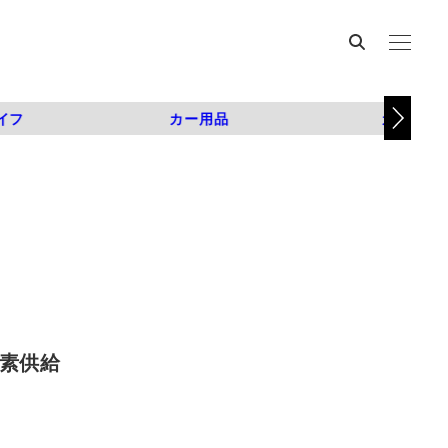
イフ
カー用品
カスタム
水素供給