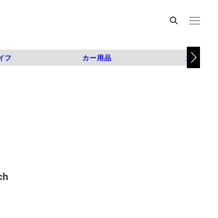
イフ
カー用品
カスタム
ch