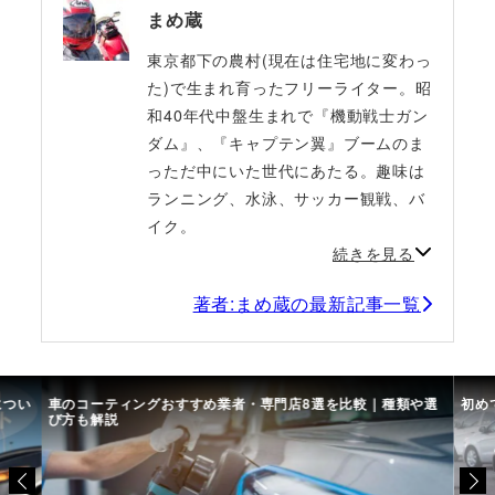
まめ蔵
東京都下の農村(現在は住宅地に変わっ
た)で生まれ育ったフリーライター。昭
和40年代中盤生まれで『機動戦士ガン
ダム』、『キャプテン翼』ブームのま
っただ中にいた世代にあたる。趣味は
ランニング、水泳、サッカー観戦、バ
イク。
続きを見る
著者:まめ蔵の最新記事一覧
につい
車のコーティングおすすめ業者・専門店8選を比較｜種類や選
初め
び方も解説