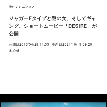
Home
>
エンタメ
ジャガーFタイプと謎の女、そしてギャ
ング。ショートムービー「DESIRE」が
公開
公開日
2013/04/28 11:33
更新日
2024/10/19 09:20
著
まめ蔵
者