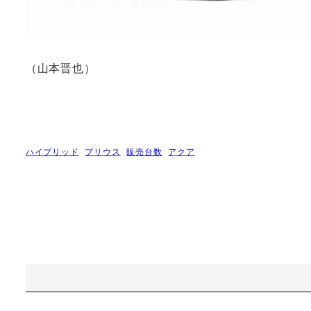
（山本晋也）
ハイブリッド
プリウス
販売台数
アクア