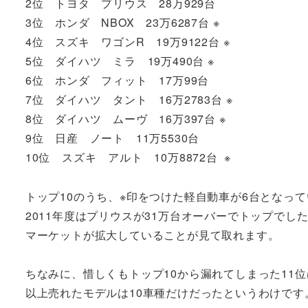
2位 トヨタ プリウス 28万929台
3位 ホンダ NBOX 23万6287台 ※
4位 スズキ ワゴンR 19万9122台 ※
5位 ダイハツ ミラ 19万490台 ※
6位 ホンダ フィット 17万99台
7位 ダイハツ タント 16万2783台 ※
8位 ダイハツ ムーヴ 16万397台 ※
9位 日産 ノート 11万5530台
10位 スズキ アルト 10万8872台 ※
トップ10のうち、※印をつけた軽自動車が6台となっ
2011年度はプリウスが31万台オーバーでトップで
マーケットが拡大していることが見て取れます。
ちなみに、惜しくもトップ10から漏れてしまった11位は
以上売れたモデルは10車種だけだったというわけです