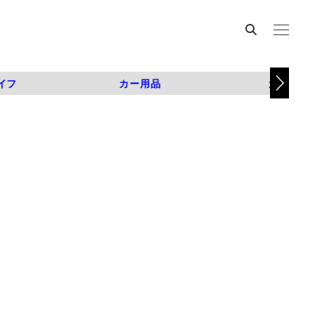
イフ
カー用品
カスタム