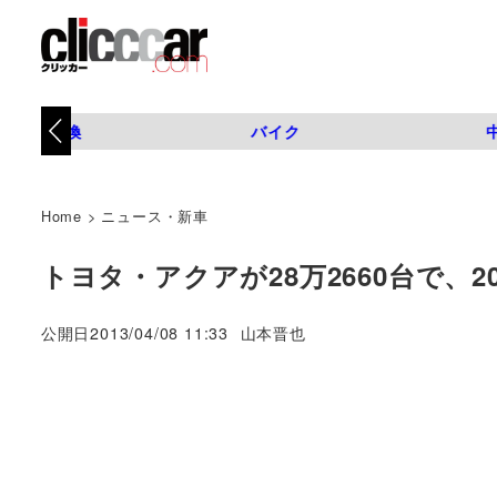
タイヤ交換
バイク
Home
>
ニュース・新車
トヨタ・アクアが28万2660台で、
著
公開日
2013/04/08 11:33
山本晋也
者