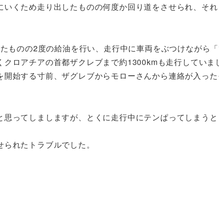
にいくため走り出したものの何度か回り道をさせられ、それ
。
ったものの2度の給油を行い、走行中に車両をぶつけながら
クロアチアの首都ザクレブまで約1300kmも走行していま
を開始する寸前、ザグレブからモローさんから連絡が入った
と思ってしましますが、とくに走行中にテンぱってしまうと
せられたトラブルでした。