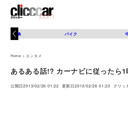
タイヤ交換
バイク
Home
>
エンタメ
あるある話!? カーナビに従ったら1
著
公開日
2013/02/26 01:22
更新日
2013/02/26 01:23
クリッ
者