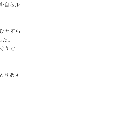
を自らル
「ひたすら
した。
そうで
とりあえ