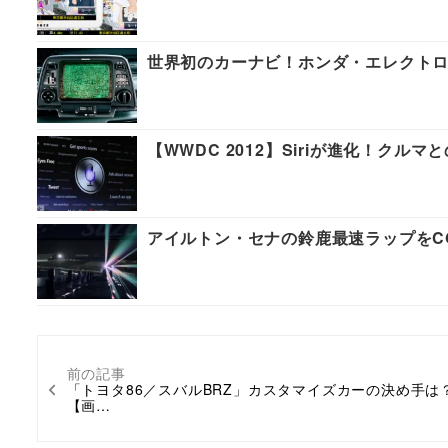
世界初のカーナビ！ホンダ・エレクトロ
【WWDC 2012】Siriが進化！クル
アイルトン・セナの鈴鹿最速ラップをCGで
前の記事
「トヨタ86／スバルBRZ」カスタマイズカーの決め手は
【画…