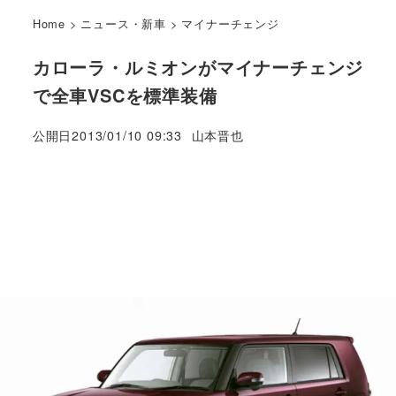
Home
>
ニュース・新車
>
マイナーチェンジ
カローラ・ルミオンがマイナーチェンジ
で全車VSCを標準装備
著
公開日
2013/01/10 09:33
山本晋也
者