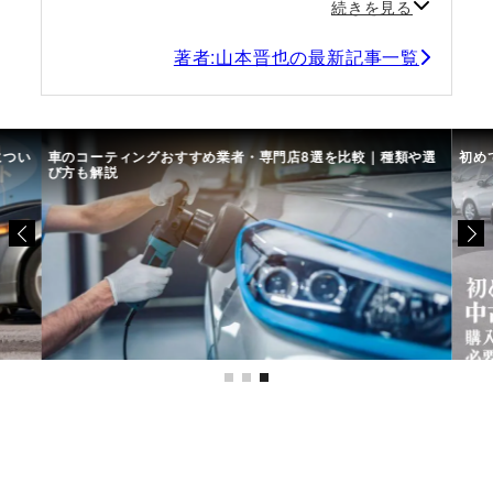
続きを見る
著者:山本晋也の最新記事一覧
につい
車のコーティングおすすめ業者・専門店8選を比較｜種類や選
初め
び方も解説