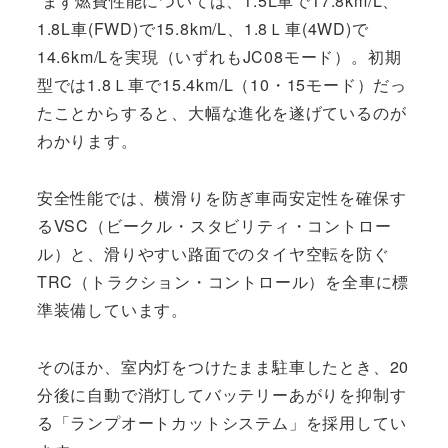
まず燃費性能については、1.5L車で17.8km/L、
1.8L車(FWD)で15.8km/L、1.8Ｌ車(4WD)で
14.6km/Lを実現（いずれもJC08モード）。初期
型では1.8Ｌ車で15.4km/L（10・15モード）だっ
たことからすると、大幅な進化を遂げているのが
わかります。
安全性能では、横滑りを防ぎ車両安定性を確保す
るVSC（ビークル・スタビリティ・コントロー
ル）と、滑りやすい路面でのタイヤ空転を防ぐ
TRC（トラクション・コントロール）を全車に標
準装備しています。
そのほか、室内灯をつけたまま駐車したとき、20
分後に自動で消灯してバッテリーあがりを抑制す
る「ランプオートカットシステム」を採用してい