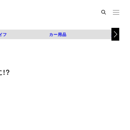
イフ
カー用品
カスタム
!?