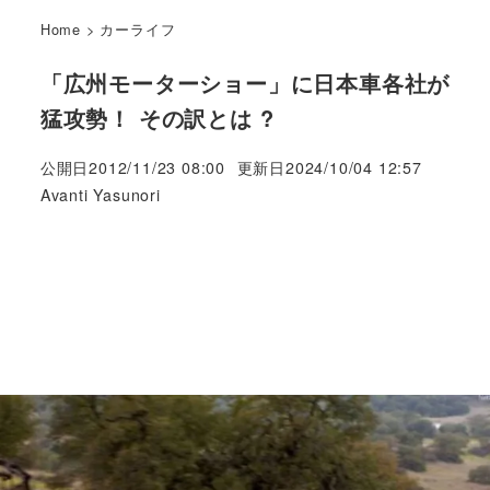
Home
>
カーライフ
「広州モーターショー」に日本車各社が
猛攻勢！ その訳とは ?
公開日
2012/11/23 08:00
更新日
2024/10/04 12:57
著
Avanti Yasunori
者