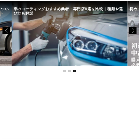
につい
車のコーティングおすすめ業者・専門店8選を比較｜種類や選
初め
び方も解説