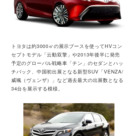
トヨタは約3000㎡の展示ブースを使ってHVコン
セプトモデル「云動双擎」や2013年後半に発売
予定のグローバル戦略車「チン」のセダンとハッ
チバック、中国初出展となる新型SUV「VENZA/
威颯（ヴェンザ）」など過去最大の出展数となる
34台を展示する模様。