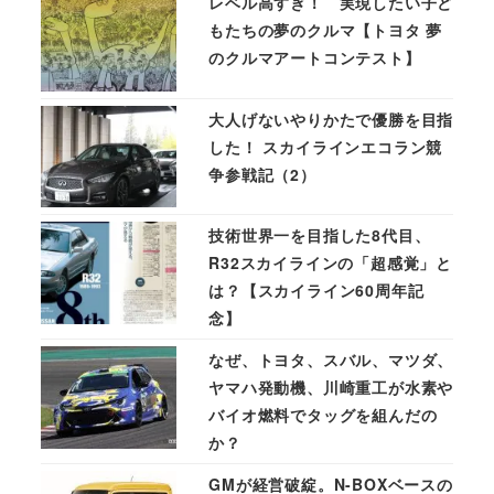
レベル高すぎ！ 実現したい子ど
もたちの夢のクルマ【トヨタ 夢
のクルマアートコンテスト】
大人げないやりかたで優勝を目指
した！ スカイラインエコラン競
争参戦記（2）
技術世界一を目指した8代目、
R32スカイラインの「超感覚」と
は？【スカイライン60周年記
念】
なぜ、トヨタ、スバル、マツダ、
ヤマハ発動機、川崎重工が水素や
バイオ燃料でタッグを組んだの
か？
GMが経営破綻。N-BOXベースの