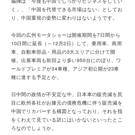
脳陣は「今後も中国でしっかりビジネスをしてい
く」、「中国を代替できる市場はない」としてお
り、中国重視の姿勢に変わりはないようです。
今回の広州モータショーは開催期間を7日間から
10日間に延長（～12月2日）して、乗用車、商用
車、自動車部品・用品の3大エリアに分けて開
催。出展車両も前回より多い950台にのぼり、ワ
ールドプレミアが34車種、アジア初公開が23車
種に達する予定とか。
日中間の政情が不安定な中、日本車の販売減を尻
目に欧州各社がお膝元の債務危機に伴う販売減を
中国でリカバーする構図となっており、それを指
をくわえて見ている訳にはいかないといったとこ
ろなのでしょうか。