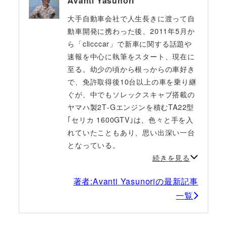
Avanti Yasunori
大手自動車会社で人生長きに渡って自
動車開発に携わった後、2011年5月か
ら「clicccar」で新車に関する話題や
速報を中心に執筆をスタート、現在に
至る。幼少の頃から根っからの車好き
で、免許取得後10台以上の車を乗り継
ぐが、中でもソレックスキャブ搭載の
ヤマハ製2T‐Gエンジンを積むTA22型
｢セリカ 1600GTV｣は、色々と手を入
れていたこともあり、思い出深い一台
となっている。
続きを見る
著者:Avanti Yasunoriの最新記事
一覧