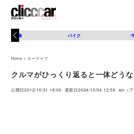
タイヤ交換
バイク
Home
>
カーライフ
クルマがひっくり返ると一体どうな
著
公開日
2012/10/31 18:00
更新日
2024/10/04 12:59
sin（
者