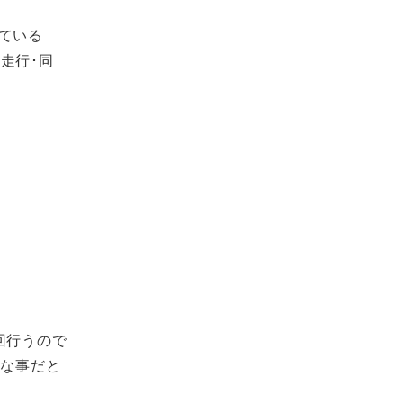
ている
走行･同
回行うので
切な事だと