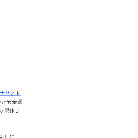
ナリスト
いた安全運
が製作し
刺しにし