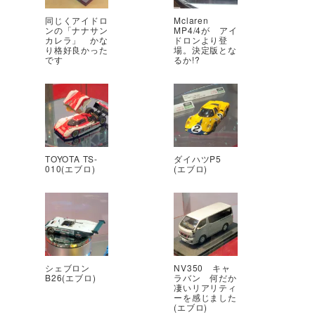
同じくアイドロ
Mclaren
ンの「ナナサン
MP4/4が アイ
カレラ」 かな
ドロンより登
り格好良かった
場。決定版とな
です
るか!?
TOYOTA TS-
ダイハツP5
010(エブロ)
(エブロ)
シェブロン
NV350 キャ
B26(エブロ)
ラバン 何だか
凄いリアリティ
ーを感じました
(エブロ)