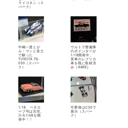
ライコネン（ス
パーク）
中嶋一貴とが
ウルトラ警備隊
ル・マンと富士
のポインターが
で駆った
1/18開発中。
TOYOTA TS-
実車のレプリカ
030（スパー
車を既に取材済
ク）
み（AMIE)
1/18 ペネロ
可夢偉はC30で
ープ号は完売。
展示（スパー
只今1/48を開
ク）
発中！！