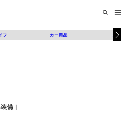
イフ
カー用品
カスタム
備 |