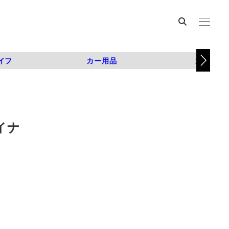
イフ
カー用品
カスタム
イナ