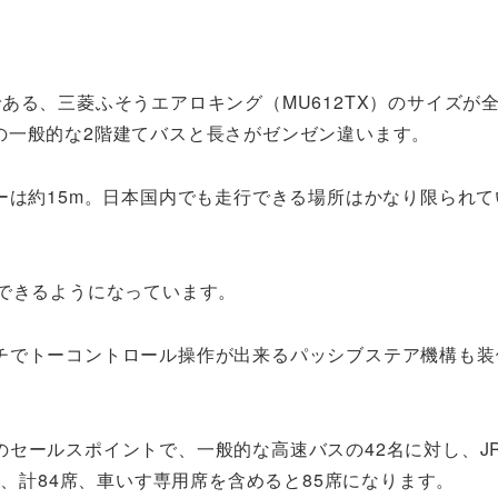
ある、三菱ふそうエアロキング（MU612TX）のサイズが
mと、国産の一般的な2階建てバスと長さがゼンゼン違います。
ーは約15m。日本国内でも走行できる場所はかなり限られて
できるようになっています。
チでトーコントロール操作が出来るパッシブステア機構も装
セールスポイントで、一般的な高速バスの42名に対し、J
席、計84席、車いす専用席を含めると85席になります。