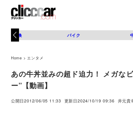
タイヤ交換
バイク
Home
>
エンタメ
あの牛丼並みの超ド迫力！ メガな
ー”【動画】
著
公開日
2012/06/05 11:33
更新日
2024/10/19 09:36
井元貴
者