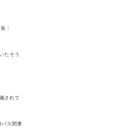
全長：
いたそう
備されて
Rバス関東