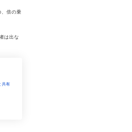
の、倍の乗
者は出な
と共有