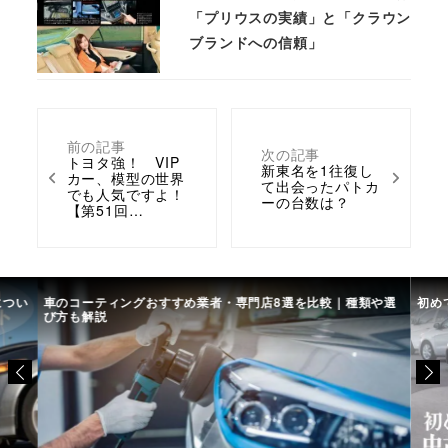
「プリウスの実績」と「クラウン
ブランドへの信頼」
前の記事
次の記事
トヨタ強！ VIP
新東名を1往復し
カー、模型の世界
て出会ったパトカ
でも人気ですよ！
ーの台数は？
【第51回…
につい
車のコーティングおすすめ業者・専門店8選を比較｜種類や選
初め
び方も解説