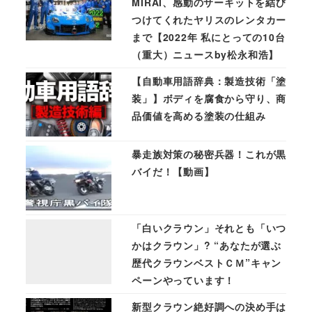
MIRAI、感動のサーキットを結び
つけてくれたヤリスのレンタカー
まで【2022年 私にとっての10台
（重大）ニュースby松永和浩】
【自動車用語辞典：製造技術「塗
装」】ボディを腐食から守り、商
品価値を高める塗装の仕組み
暴走族対策の秘密兵器！これが黒
バイだ！【動画】
「白いクラウン」それとも「いつ
かはクラウン」? “あなたが選ぶ
歴代クラウンベストＣＭ”キャン
ペーンやっています！
新型クラウン絶好調への決め手は