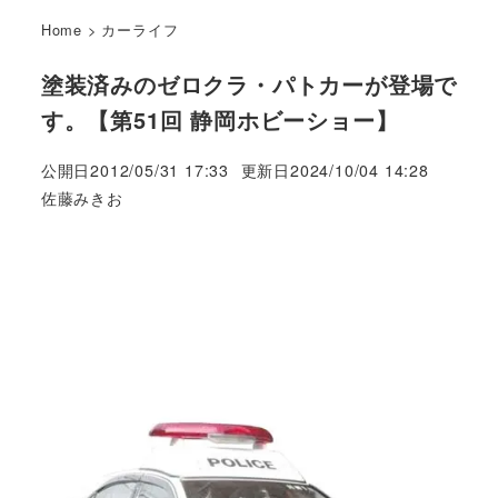
Home
>
カーライフ
塗装済みのゼロクラ・パトカーが登場で
す。【第51回 静岡ホビーショー】
公開日
2012/05/31 17:33
更新日
2024/10/04 14:28
著
佐藤みきお
者