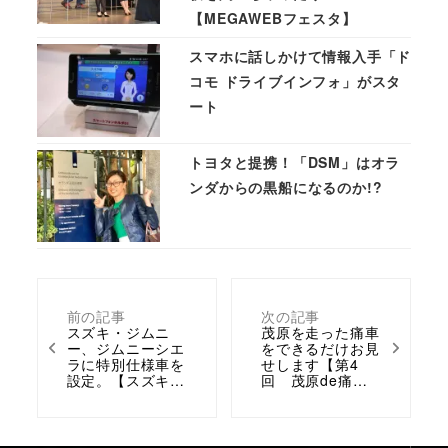
【MEGAWEBフェスタ】
スマホに話しかけて情報入手「ド
コモ ドライブインフォ」がスタ
ート
トヨタと提携！「DSM」はオラ
ンダからの黒船になるのか!?
前の記事
次の記事
スズキ・ジムニ
茂原を走った痛車
ー、ジムニーシエ
をできるだけお見
ラに特別仕様車を
せします【第4
設定。【スズキ…
回 茂原de痛…