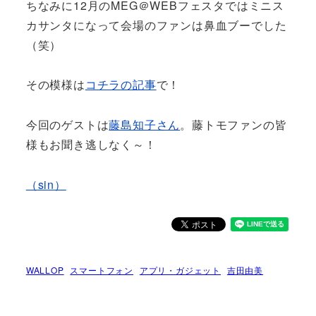
ちなみに12月のMEG＠WEBフェスタではミニス
カサンタになって会場のファンは鼻血ブーでした
（笑）
その模様は
コチラの記事
で！
今回のゲストは
藤島知子さん
。藤トモファンの皆
様もお聞き逃しなく～！
（sin）
WALLOP
スマートフォン
アプリ・ガジェット
吉田由美