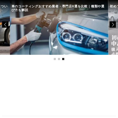
につい
車のコーティングおすすめ業者・専門店8選を比較｜種類や選
初め
び方も解説