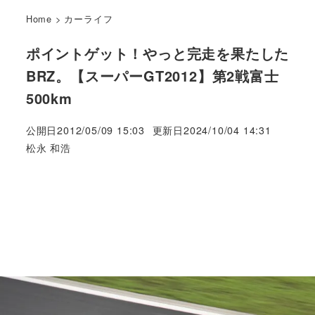
Home
>
カーライフ
ポイントゲット！やっと完走を果たした
BRZ。【スーパーGT2012】第2戦富士
500km
公開日
2012/05/09 15:03
更新日
2024/10/04 14:31
著
松永 和浩
者