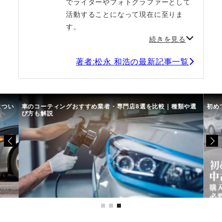
でライターやフォトグラファーとして
活動することになって現在に至りま
す。
続きを見る
著者:松永 和浩の最新記事一覧
につい
車のコーティングおすすめ業者・専門店8選を比較｜種類や選
初め
び方も解説