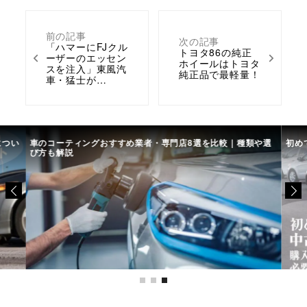
前の記事
次の記事
「ハマーにFJクル
トヨタ86の純正
ーザーのエッセン
ホイールはトヨタ
スを注入」東風汽
純正品で最軽量！
車・猛士が…
につい
車のコーティングおすすめ業者・専門店8選を比較｜種類や選
初め
び方も解説