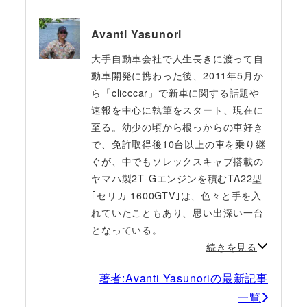
Avanti Yasunori
大手自動車会社で人生長きに渡って自
動車開発に携わった後、2011年5月か
ら「clicccar」で新車に関する話題や
速報を中心に執筆をスタート、現在に
至る。幼少の頃から根っからの車好き
で、免許取得後10台以上の車を乗り継
ぐが、中でもソレックスキャブ搭載の
ヤマハ製2T‐Gエンジンを積むTA22型
｢セリカ 1600GTV｣は、色々と手を入
れていたこともあり、思い出深い一台
となっている。
続きを見る
著者:Avanti Yasunoriの最新記事
一覧