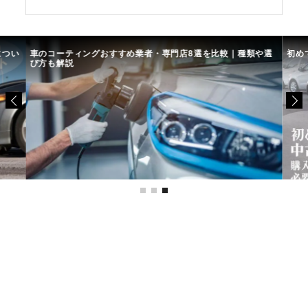
につい
車のコーティングおすすめ業者・専門店8選を比較｜種類や選
初め
び方も解説