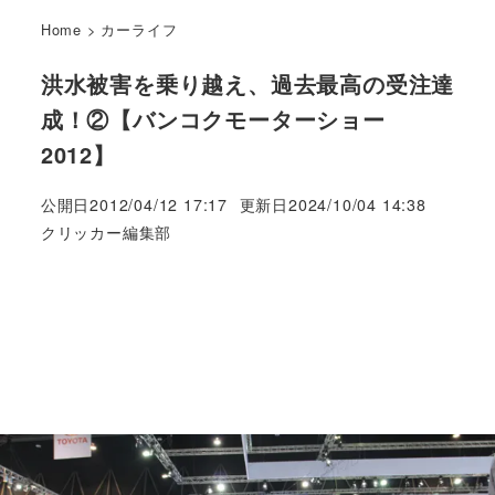
Home
>
カーライフ
洪水被害を乗り越え、過去最高の受注達
成！②【バンコクモーターショー
2012】
公開日
2012/04/12 17:17
更新日
2024/10/04 14:38
著
クリッカー編集部
者