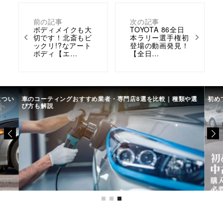
前の記事
次の記事
ボディメイクも大
TOYOTA 86全日
切です！北斎もビ
本ラリー選手権初
ックリ!?なアート
登場の動画発見！
ボディ【エ…
【全日…
につい
車のコーティングおすすめ業者・専門店8選を比較｜種類や選
初め
び方も解説