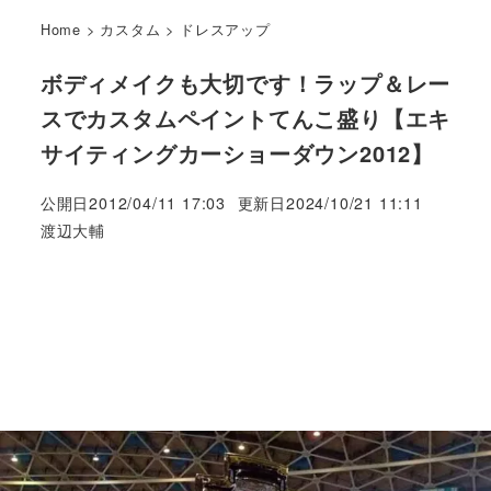
Home
>
カスタム
>
ドレスアップ
ボディメイクも大切です！ラップ＆レー
スでカスタムペイントてんこ盛り【エキ
サイティングカーショーダウン2012】
公開日
2012/04/11 17:03
更新日
2024/10/21 11:11
著
渡辺大輔
者