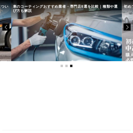
につい
車のコーティングおすすめ業者・専門店8選を比較｜種類や選
初め
び方も解説