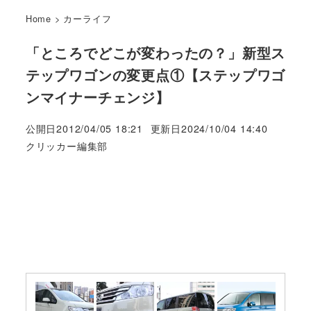
Home
>
カーライフ
「ところでどこが変わったの？」新型ス
テップワゴンの変更点①【ステップワゴ
ンマイナーチェンジ】
公開日
2012/04/05 18:21
更新日
2024/10/04 14:40
著
クリッカー編集部
者