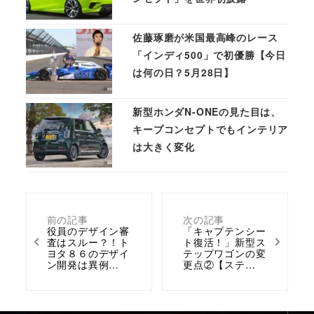
佐藤琢磨が米国最高峰のレース
「インディ500」で初優勝【今日
は何の日？5月28日】
新型ホンダN-ONEの見た目は、
キープコンセプトでもインテリア
は大きく変化
前の記事
次の記事
役員のデザイン審
「キャプテンシー
査はスルー？！ト
ト復活！」新型ス
ヨタ８６のデザイ
テップワゴンの変
ン開発は異例…
更点②【ステ…