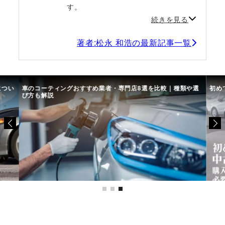
す。
続きを見る
著者:松永 和浩の最新記事一覧
につい
車のコーティングおすすめ業者・専門店8選を比較｜種類や選
初め
び方も解説