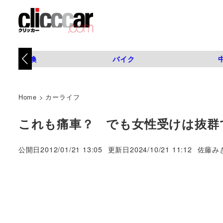
タイヤ交換
バイク
Home
>
カーライフ
これも痛車？ でも女性受けは抜群で
著
公開日
2012/01/21 13:05
更新日
2024/10/21 11:12
佐藤み
者