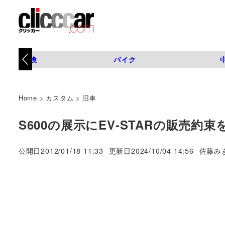
タイヤ交換
バイク
Home
>
カスタム
>
旧車
S600の展示にEV-STARの販売約
著
公開日
2012/01/18 11:33
更新日
2024/10/04 14:56
佐藤み
者