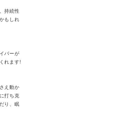
、持続性
かもしれ
イバーが
くれます!
さえ動か
に打ち克
だり、眠