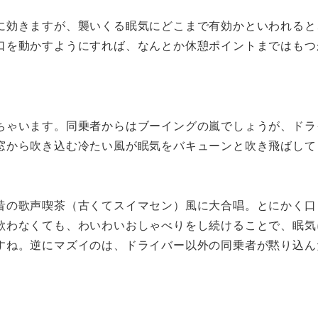
に効きますが、襲いくる眠気にどこまで有効かといわれると
口を動かすようにすれば、なんとか休憩ポイントまではもつ
。
ちゃいます。同乗者からはブーイングの嵐でしょうが、ドラ
窓から吹き込む冷たい風が眠気をバキューンと吹き飛ばして
昔の歌声喫茶（古くてスイマセン）風に大合唱。とにかく口
歌わなくても、わいわいおしゃべりをし続けることで、眠気
すね。逆にマズイのは、ドライバー以外の同乗者が黙り込ん