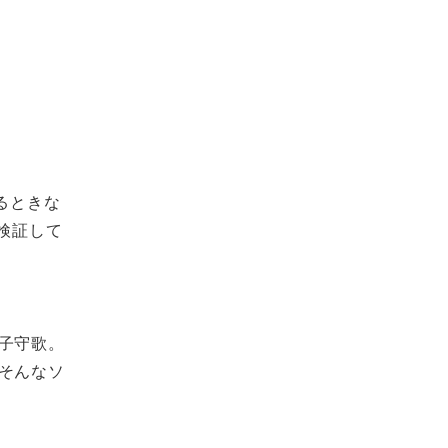
るときな
検証して
子守歌。
そんなソ