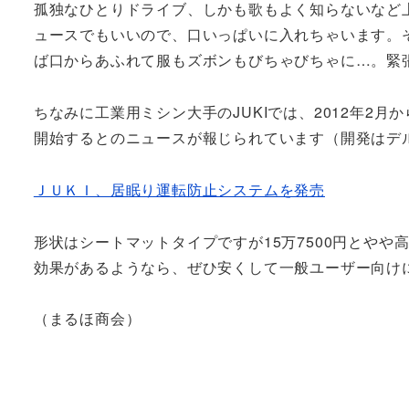
孤独なひとりドライブ、しかも歌もよく知らないなど
ュースでもいいので、口いっぱいに入れちゃいます。
ば口からあふれて服もズボンもびちゃびちゃに…。緊張
ちなみに工業用ミシン大手のJUKIでは、2012年2
開始するとのニュースが報じられています（開発はデ
ＪＵＫＩ、居眠り運転防止システムを発売
形状はシートマットタイプですが15万7500円とや
効果があるようなら、ぜひ安くして一般ユーザー向け
（まるほ商会）