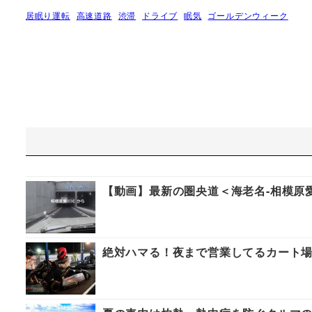
居眠り運転
高速道路
渋滞
ドライブ
眠気
ゴールデンウィーク
【動画】最新の圏央道＜海老名-相模原愛
絶対ハマる！夜まで営業してるカート