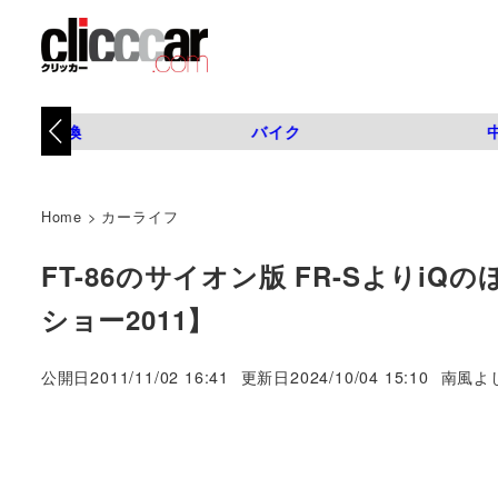
タイヤ交換
バイク
Home
>
カーライフ
FT-86のサイオン版 FR-Sよりi
ショー2011】
著
公開日
2011/11/02 16:41
更新日
2024/10/04 15:10
南風よ
者