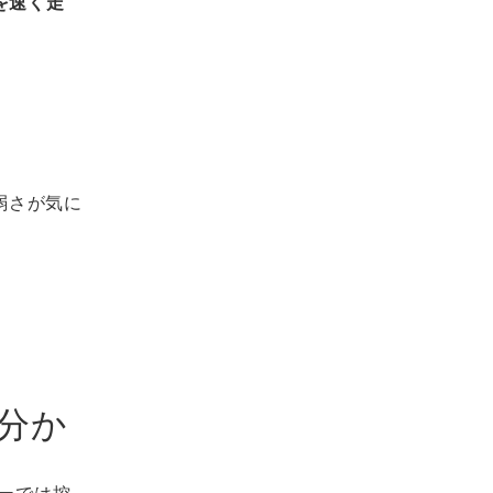
を速く走
の弱さが気に
 分か
ーでは控