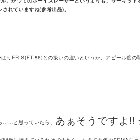
デル。かつてのボーイズレーサーというよりも、サーキット
されていますね(参考出品)。
やはりFR-S(FT-86)との扱いの違いというか、アピール度
あぁそうですよ!!
ら……と思っていたら、
が間近に控えているわけですから、あえて今年のSEMAショ