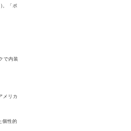
)。「ポ
クで内装
アメリカ
た個性的