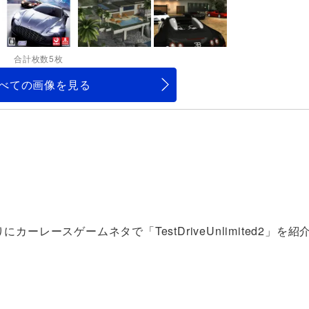
合計枚数5枚
べての画像を見る
カーレースゲームネタで「TestDriveUnlimited2」を