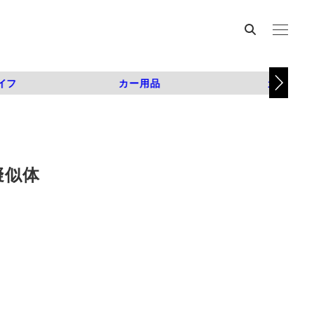
イフ
カー用品
カスタム
擬似体