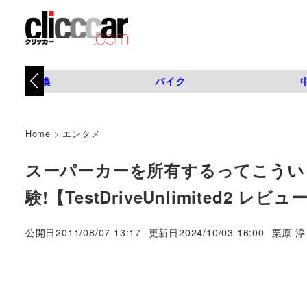
タイヤ交換
バイク
Home
>
エンタメ
スーパーカーを所有するってこうい
験!【TestDriveUnlimited2 レ
著
公開日
2011/08/07 13:17
更新日
2024/10/03 16:00
栗原 淳
者