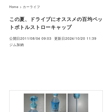
Home
>
カーライフ
この夏、ドライブにオススメの百均ペッ
トボトルストローキャップ
公開日
2011/08/04 09:03
更新日
2024/10/20 11:39
著
ジム加納
者