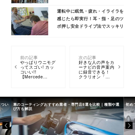
運転中に眠気・疲れ・イライラを
感じたら即実行！耳・指・足のツ
ボ押し安全ドライブ法でスッキリ
前の記事
次の記事
やっぱりウニモグ
好きな人の声をカ
ってスゴい! カッ
ーナビの音声案内
コいい!!
に録音できる！
【Mercede…
クラリオン「…
につい
車のコーティングおすすめ業者・専門店8選を比較｜種類や選
初め
び方も解説