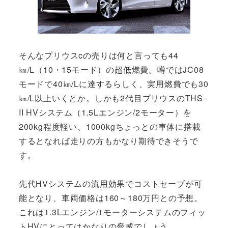
そんなプリウスcの売りは何と言っても44
㎞/L（10・15モード）の超低燃費。噂ではJC08
モードで40㎞/Lに達するらしく、実用燃費でも30
㎞/L以上いくとか。しかも2代目プリウスのTHS-
II HVシステム（1.5Lエンジン/2モーター）を
200kg程度軽い、1000kgちょっとの車体に搭載
するとなれば走りの方もかなり期待できそうで
す。
先代HVシステムの流用効果でコストセーブが可
能となり、車両価格は160～180万円との予想。
これは1.3Lエンジン/1モーターシステムのフィッ
トHVにとってはかなりの脅威でしょう。