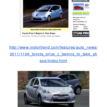
http://www.motortrend.com/features/auto_news/
2011/1106_toyota_prius_c_begins_to_take_sh
ape/index.html