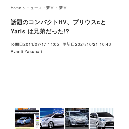
Home
>
ニュース・新車
>
新車
話題のコンパクトHV、プリウスcと
Yaris は兄弟だった!?
公開日
2011/07/17 14:05
更新日
2024/10/21 10:43
著
Avanti Yasunori
者