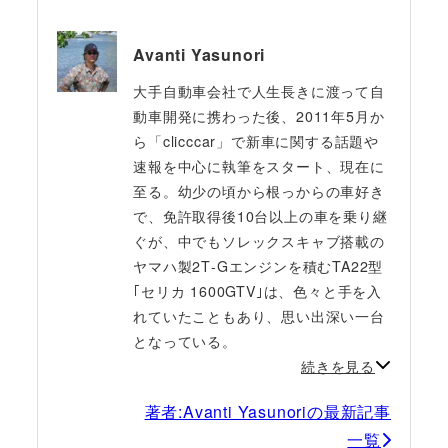
Avanti Yasunori
大手自動車会社で人生長きに渡って自
動車開発に携わった後、2011年5月か
ら「clicccar」で新車に関する話題や
速報を中心に執筆をスタート、現在に
至る。幼少の頃から根っからの車好き
で、免許取得後10台以上の車を乗り継
ぐが、中でもソレックスキャブ搭載の
ヤマハ製2T‐Gエンジンを積むTA22型
｢セリカ 1600GTV｣は、色々と手を入
れていたこともあり、思い出深い一台
となっている。
続きを見る
著者:Avanti Yasunoriの最新記事
一覧