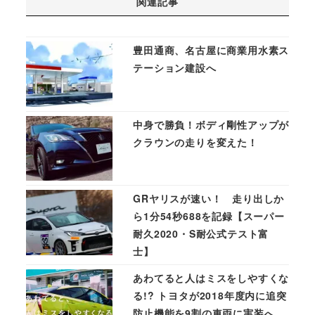
関連記事
豊田通商、名古屋に商業用水素ス
テーション建設へ
中身で勝負！ボディ剛性アップが
クラウンの走りを変えた！
GRヤリスが速い！ 走り出しか
ら1分54秒688を記録【スーパー
耐久2020・S耐公式テスト富
士】
あわてると人はミスをしやすくな
る!? トヨタが2018年度内に追突
防止機能を9割の車両に実装へ