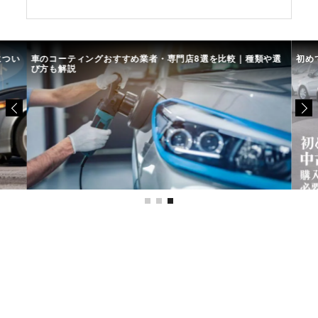
につい
車のコーティングおすすめ業者・専門店8選を比較｜種類や選
初め
び方も解説