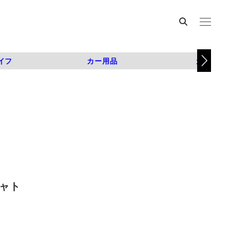
イフ
カー用品
カスタム
シャト