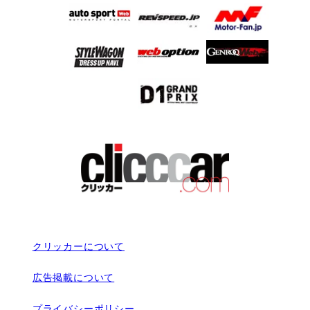
クリッカーについて
広告掲載について
プライバシーポリシー