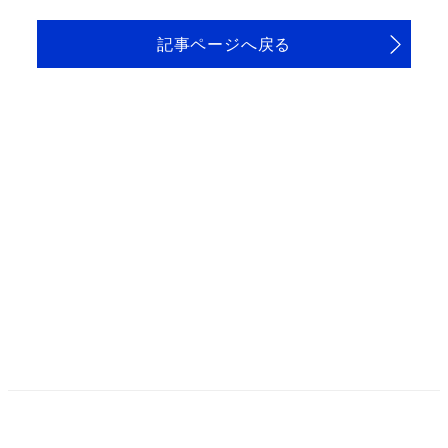
記事ページへ戻る