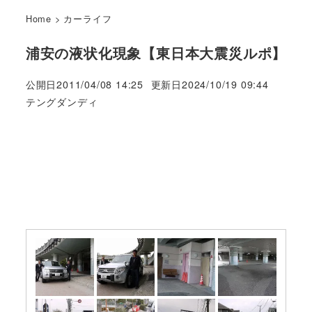
Home
>
カーライフ
浦安の液状化現象【東日本大震災ルポ】
公開日
2011/04/08 14:25
更新日
2024/10/19 09:44
著
テングダンディ
者