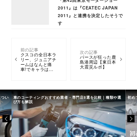
『第42回東京モーターショー
2011』は『CEATEC JAPAN
2011』と連携を決定したそうで
す
前の記事
次の記事
クスコの全日本ラ
パースが狂った鹿
リー、ジュニアチ
島港周辺【東日本
ームはなんと痛
大震災ルポ】
車!でキャラは…
につい
車のコーティングおすすめ業者・専門店8選を比較｜種類や選
初め
び方も解説