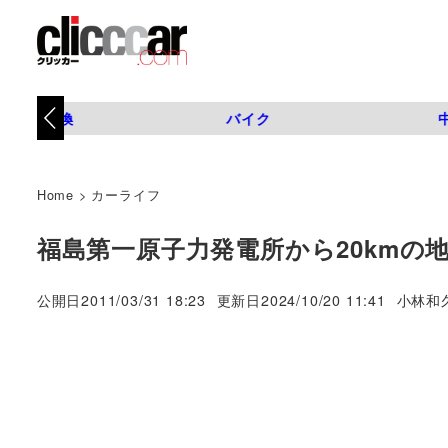
タイヤ交換
バイク
Home
>
カーライフ
福島第一原子力発電所から20kmの
著
公開日
2011/03/31 18:23
更新日
2024/10/20 11:41
小林和
者