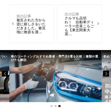
次の記事
前の記事
クルマも品切
被災された方から
れ！ 自動車ディ
逆に嬉しさをいた
ーラー悲喜こもご
だきました。被災
も【東北関東大
地に物資を運…
震…
につい
車のコーティングおすすめ業者・専門店8選を比較｜種類や選
初め
び方も解説