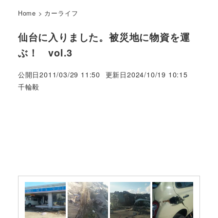
Home
>
カーライフ
仙台に入りました。被災地に物資を運
ぶ！ vol.3
公開日
2011/03/29 11:50
更新日
2024/10/19 10:15
著
千輪毅
者