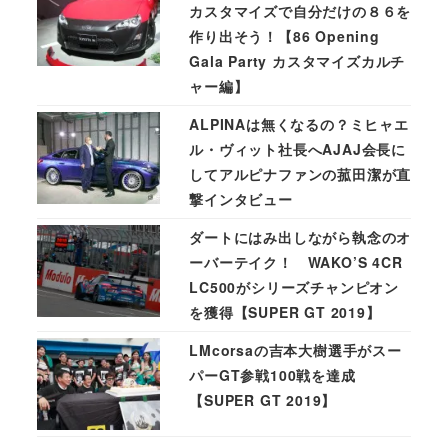
カスタマイズで自分だけの８６を
作り出そう！【86 Opening
Gala Party カスタマイズカルチ
ャー編】
ALPINAは無くなるの？ミヒャエ
ル・ヴィット社長へAJAJ会長に
してアルピナファンの菰田潔が直
撃インタビュー
ダートにはみ出しながら執念のオ
ーバーテイク！ WAKO’S 4CR
LC500がシリーズチャンピオン
を獲得【SUPER GT 2019】
LMcorsaの吉本大樹選手がスー
パーGT参戦100戦を達成
【SUPER GT 2019】