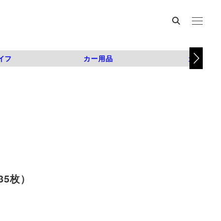
イフ
カー用品
カスタム
35枚）