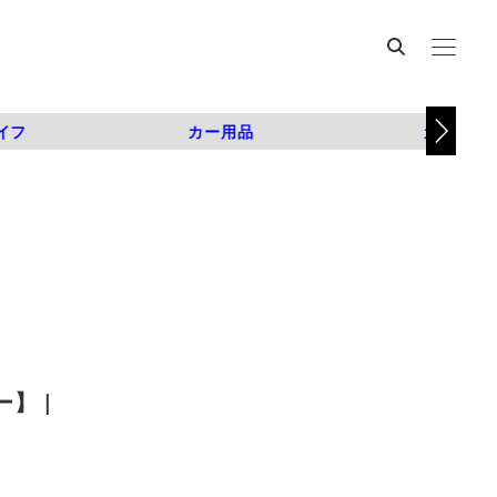
イフ
カー用品
カスタム
】 |