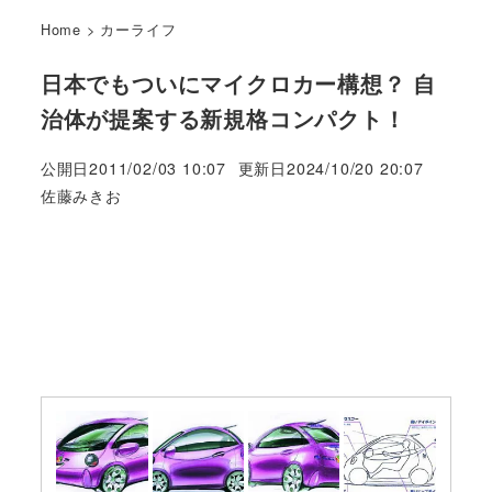
Home
>
カーライフ
日本でもついにマイクロカー構想？ 自
治体が提案する新規格コンパクト！
公開日
2011/02/03 10:07
更新日
2024/10/20 20:07
著
佐藤みきお
者