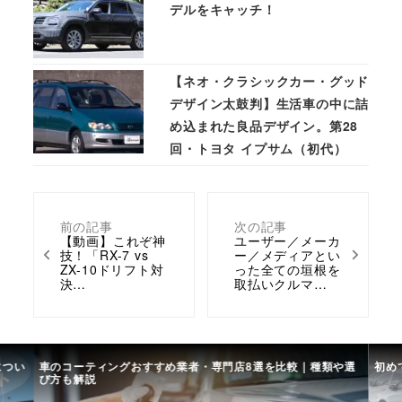
デルをキャッチ！
【ネオ・クラシックカー・グッド
デザイン太鼓判】生活車の中に詰
め込まれた良品デザイン。第28
回・トヨタ イプサム（初代）
前の記事
次の記事
【動画】これぞ神
ユーザー／メーカ
技！「RX-7 vs
ー／メディアとい
ZX-10ドリフト対
った全ての垣根を
決…
取払いクルマ…
につい
車のコーティングおすすめ業者・専門店8選を比較｜種類や選
初め
び方も解説