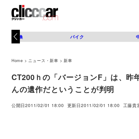
タイヤ交換
バイク
Home
>
ニュース・新車
>
新車
CT200ｈの「バージョンF」は、
んの遺作だということが判明
著
公開日
2011/02/01 18:00
更新日
2011/02/01 18:00
工藤貴
者