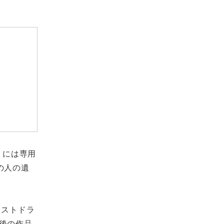
」には専用
の人の遺
テストドラ
後の作品