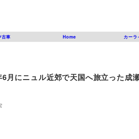
中古車
Home
カーラ
昨年6月にニュル近郊で天国へ旅立った成
宏