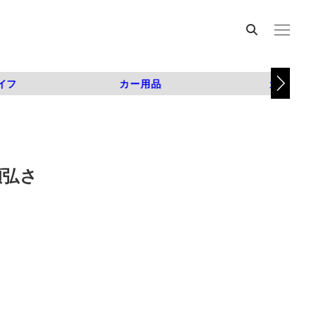
イフ
カー用品
カスタム
瀬弘さ