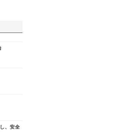
始
化し、安全