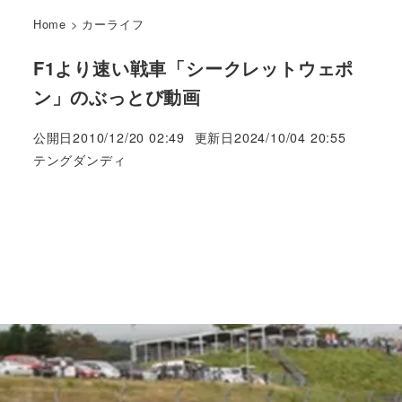
Home
>
カーライフ
F1より速い戦車「シークレットウェポ
ン」のぶっとび動画
公開日
2010/12/20 02:49
更新日
2024/10/04 20:55
著
テングダンディ
者