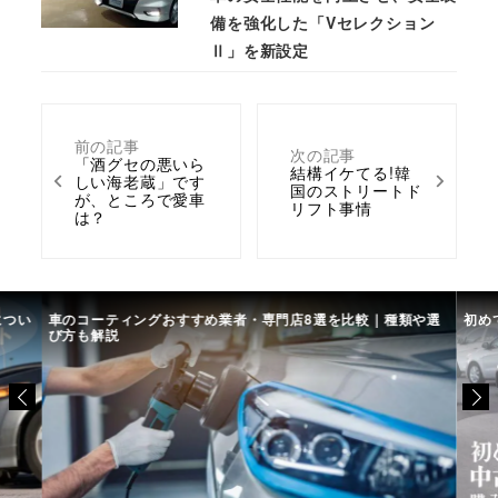
備を強化した「Vセレクション
Ⅱ」を新設定
前の記事
次の記事
「酒グセの悪いら
結構イケてる!韓
しい海老蔵」です
国のストリートド
が、ところで愛車
リフト事情
は？
につい
車のコーティングおすすめ業者・専門店8選を比較｜種類や選
初め
び方も解説