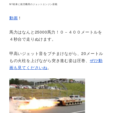
M1戦車に航空機用のジェットエンジン搭載
動画
！
馬力はなんと25000馬力！０－４００メートルを
４秒台で走りぬけます。
甲高いジェット音をブチまけながら、20メートル
もの火柱を上げながら突き進む姿は圧巻、
ぜひ動
画も見てくださいね
。