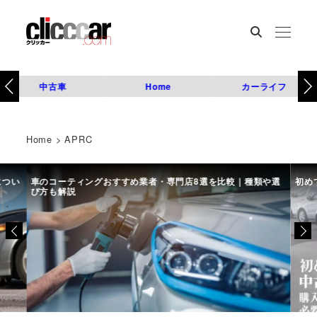
中古車
Home
カーライフ
Home
>
APRC
につい
車のコーティングおすすめ業者・専門店8選を比較｜種類や選
初め
び方も解説