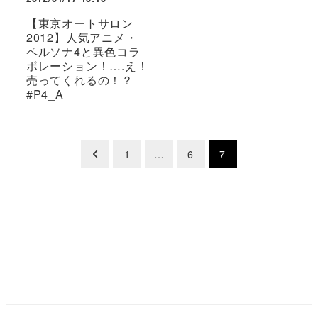
【東京オートサロン
2012】人気アニメ・
ペルソナ4と異色コラ
ボレーション！….え！
売ってくれるの！？
#P4_A
投
1
…
6
7
稿
の
ペ
ー
ジ
送
り