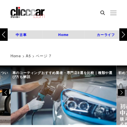
中古車
Home
カーライフ
Home
>
A5
>
ページ 7
につい
車のコーティングおすすめ業者・専門店8選を比較｜種類や選
初め
び方も解説