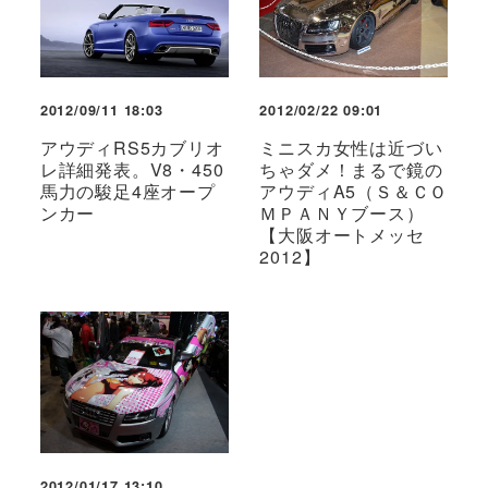
2012/09/11 18:03
2012/02/22 09:01
アウディRS5カブリオ
ミニスカ女性は近づい
レ詳細発表。V8・450
ちゃダメ！まるで鏡の
馬力の駿足4座オープ
アウディA5（Ｓ＆ＣＯ
ンカー
ＭＰＡＮＹブース）
【大阪オートメッセ
2012】
2012/01/17 13:10