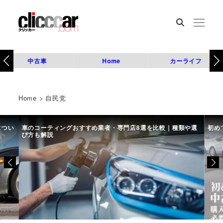
中古車
Home
カーライフ
Home
>
自民党
につい
車のコーティングおすすめ業者・専門店8選を比較｜種類や選
初め
び方も解説