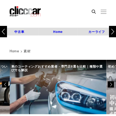
中古車
Home
カーライフ
Home
>
素材
につい
車のコーティングおすすめ業者・専門店8選を比較｜種類や選
初め
び方も解説