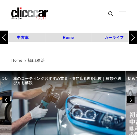
中古車
Home
カーライフ
Home
>
福山雅治
につい
車のコーティングおすすめ業者・専門店8選を比較｜種類や選
初め
び方も解説