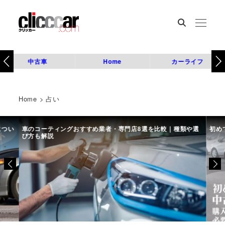
中古車
Home
カーライフ
Home
>
占い
につい
車のコーティングおすすめ業者・専門店8選を比較｜種類や選
初め
び方も解説