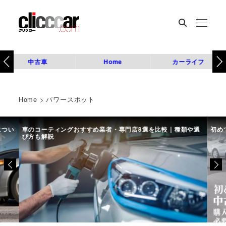
中古車
Home
カーライフ
Home
>
パワースポット
につい
車のコーティングおすすめ業者・専門店8選を比較｜種類や選
初め
び方も解説