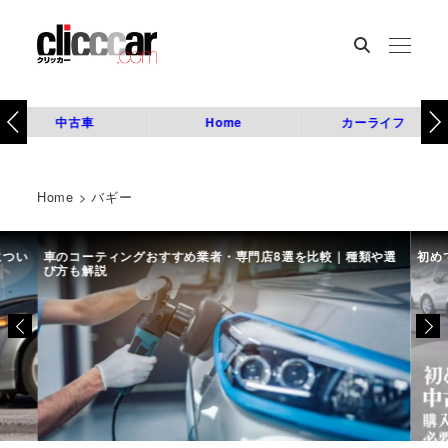
中古車
Home
カーライフ
Home
>
バギー
につい
車のコーティングおすすめ業者・専門店8選を比較｜種類や選
初め
び方も解説