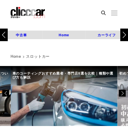
中古車
Home
カーライフ
Home
>
スロットカー
につい
車のコーティングおすすめ業者・専門店8選を比較｜種類や選
初め
び方も解説