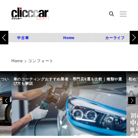
中古車
Home
カーライフ
Home
>
コンフォート
につい
車のコーティングおすすめ業者・専門店8選を比較｜種類や選
初め
び方も解説